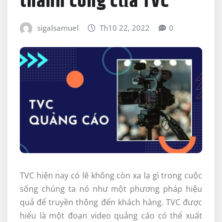
thành công của TVC
sigalsamuel
Th10 22, 2022
0
TVC hiện nay có lẽ không còn xa lạ gì trong cuộc
sống chúng ta nó như một phương pháp hiệu
quả để truyền thông đến khách hàng. TVC được
hiểu là một đoạn video quảng cáo có thể xuất