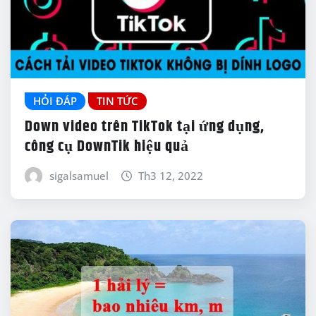
HỎI ĐÁP
TIN TỨC
Down video trên TikTok tại ứng dụng,
công cụ DownTik hiệu quả
sigalsamuel
Th3 12, 2022