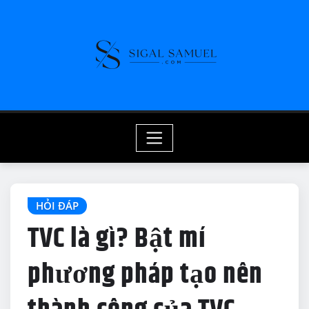
Skip
to
content
HỎI ĐÁP
TVC là gì? Bật mí
phương pháp tạo nên