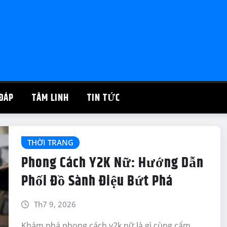
ĐÁP
TÂM LINH
TIN TỨC
THỜI TRANG
Phong Cách Y2K Nữ: Hướng Dẫn
Phối Đồ Sành Điệu Bứt Phá
Th7 9, 2026
Khám phá phong cách y2k nữ là gì cùng cẩm