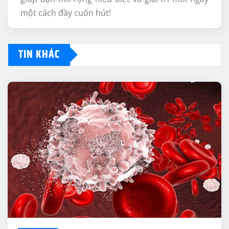
một cách đầy cuốn hút!
TIN KHÁC