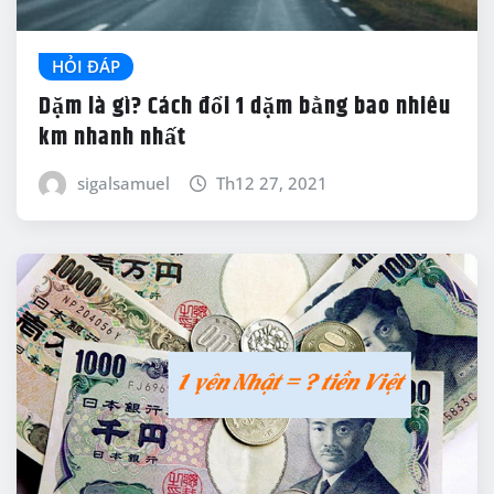
HỎI ĐÁP
Dặm là gì? Cách đổi 1 dặm bằng bao nhiêu
km nhanh nhất
sigalsamuel
Th12 27, 2021