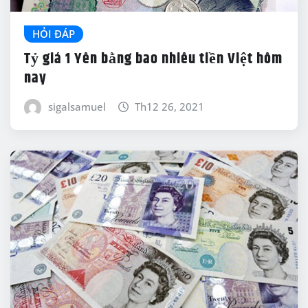
HỎI ĐÁP
Tỷ giá 1 Yên bằng bao nhiêu tiền Việt hôm
nay
sigalsamuel
Th12 26, 2021