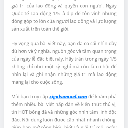
giá trị của lao động và quyền con người. Ngày
Quốc tế Lao động 1/5 là dịp để tôn vinh những
đóng góp to lớn của người lao động và lực lượng
sản xuất trên toàn thế giới.
Hy vọng qua bài viết này, bạn đã có cái nhìn đầy
đủ hơn về ý nghĩa, nguồn gốc và tầm quan trọng
của ngày lễ đặc biệt này. Hãy trân trọng ngày 1/5
không chỉ như một kỳ nghỉ mà còn là cơ hội để
nhìn lại và ghi nhận những giá trị mà lao động
mang lại cho cuộc sống.
Mời bạn truy cập
sigalsamuel.com
để khám phá
thêm nhiều bài viết hấp dẫn về kiến thức thú vị,
tin HOT bóng đá và những góc nhìn tâm linh độc
đáo. Nội dung luôn được cập nhật nhanh chóng,
giúp bạn mở rộng hiểu biết và giải trí mỗi ngày