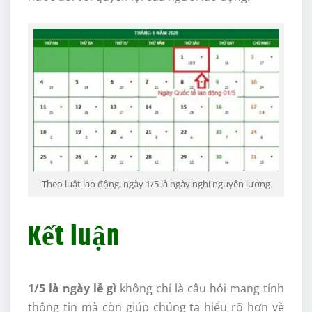
Theo luật lao động, ngày 1/5 là ngày nghỉ nguyên lương
Kết luận
1/5 là ngày lễ gì
không chỉ là câu hỏi mang tính
thông tin mà còn giúp chúng ta hiểu rõ hơn về