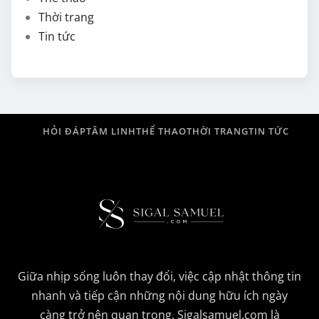
Thời trang
Tin tức
HỎI ĐÁP
TÂM LINH
THỂ THAO
THỜI TRANG
TIN TỨC
Giữa nhịp sống luôn thay đổi, việc cập nhật thông tin
nhanh và tiếp cận những nội dung hữu ích ngày
càng trở nên quan trọng. Sigalsamuel.com là